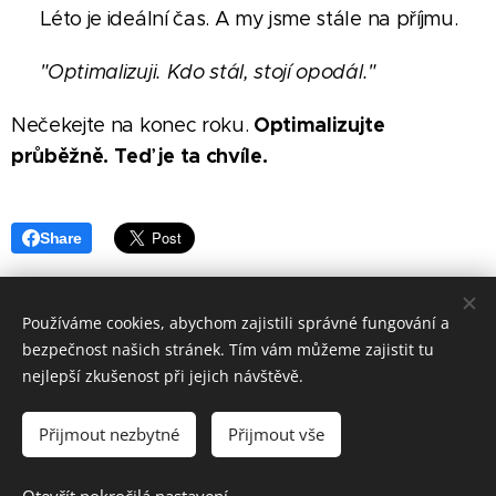
☀️ Léto je ideální čas. A my jsme stále na příjmu.
💬
"Optimalizuji. Kdo stál, stojí opodál."
Optimalizujte
Nečekejte na konec roku.
průběžně. Teď je ta chvíle.
Share
Používáme cookies, abychom zajistili správné fungování a
bezpečnost našich stránek. Tím vám můžeme zajistit tu
Economservis Pösinger s.ro.
nejlepší zkušenost při jejich návštěvě.
CRM
Daňová přiznání 2025 - rezervace
Zásady
ochrany
osobních
údajů
Cookies
Přijmout nezbytné
Přijmout vše
Jazyky