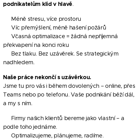
podnikatelům klid v hlavě
.
✅ Méně stresu, více prostoru
✅ Víc přemýšlení, méně hašení požárů
✅ Včasná optimalizace = žádná nepříjemná
překvapení na konci roku
✅ Bez tlaku. Bez uzávěrek. Se strategickým
nadhledem.
Naše práce nekončí s uzávěrkou.
Jsme tu pro vás i během dovolených – online, přes
Teams nebo po telefonu. Vaše podnikání běží dál,
a my s ním.
💼 Firmy našich klientů bereme jako vlastní – a
podle toho jednáme.
📊 Optimalizujeme, plánujeme, radíme.