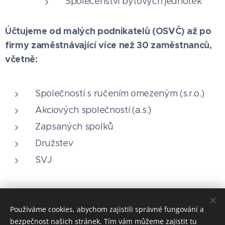
Společenství bytových jednotek
Účtujeme od malých podnikatelů (OSVČ) až po
firmy zaměstnávající více než 30 zaměstnanců,
včetně:
Společností s ručením omezeným (s.r.o.)
Akciových společností (a.s.)
Zapsaných spolků
Družstev
SVJ
Používáme cookies, abychom zajistili správné fungování a
bezpečnost našich stránek. Tím vám můžeme zajistit tu
Economservis Pösinger s.ro.