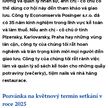
lương và quản lý nhân sự, anh chị - cô chú có
thể dùng cơ hội này đến tham khảo và giao
lưu. Công ty Economservis Posinger s.r.o. đã
có 35 năm kinh nghiệm trong lĩnh vực kế toán
và làm thuế. Nếu anh chị - cô chú ở tỉnh
Plzensky, Karlovarsky, Praha hay những vùng
lân cận, công ty của chúng tôi rất hoan
nghênh và trân trọng kính mời mọi người đến
giao lưu. Công ty của chúng tôi rất rành việc
làm và quản lý sổ sách kế toán cho những quầy
potraviny (večerky), tiệm nails và nhà hàng
restaurace.
Pozvánka na květnový termín setkání v
roce 2025