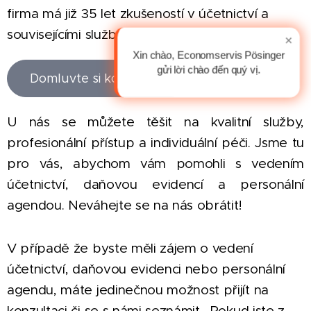
firma má již 35 let zkušeností v účetnictví a
souvisejícími službami.
×
Xin chào, Economservis Pösinger
gửi lời chào đến quý vị.
Domluvte si konzultaci
U nás se můžete těšit na kvalitní služby,
profesionální přístup a individuální péči. Jsme tu
pro vás, abychom vám pomohli s vedením
účetnictví, daňovou evidencí a personální
agendou. Neváhejte se na nás obrátit!
V případě že byste měli zájem o vedení
účetnictví, daňovou evidenci nebo personální
agendu, máte jedinečnou možnost přijít na
konzultaci či se s námi seznámit. Pokud jste z