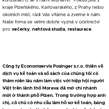
kraje Plzeňského, Karlovarského, z Prahy nebo
okolních míst, rádi Vás vítáme a zveme k nám.
Naše firma se velmi dobře vyzná v účetnictví
večerky
nehtová studia
restaurace
pro
,
,
.
Công ty Economservis Posinger s.r.o. thiên về
dịch vụ kế toán và sổ sách của chúng tôi có
thâm niên lâu năm làm việc với hiệp hội người
Việt trên lãnh thổ Morava đã mở chi nhánh
mới ở thành phố Plzen. Trong trường hợp anh
chị, cô chú có nhu cầu làm hồ sơ kế toán, bảng