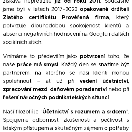
již od roku 2011
získává nepřetržitě
. Současně
opakovaně držiteli
jsme byli v letech 2017–2023
Zlatého certifikátu Prověřená firma
, který
potvrzuje dlouhodobou spokojenost klientů a
absenci negativních hodnocení na Googlu i dalších
sociálních sítích.
potvrzení
Vnímáme to především jako
toho, že
práce má smysl
naše
. Každý den se snažíme být
partnerem, na kterého se naši klienti mohou
vedení účetnictví
spolehnout – ať už při
,
zpracování mezd
daňovém poradenství
,
nebo při
řešení náročných podnikatelských situací
.
Účetnictví s rozumem a srdcem
Naší filozofií je "
".
Spojujeme odbornost, zkušenosti a pečlivost s
lidským přístupem a skutečným zájmem o potřeby