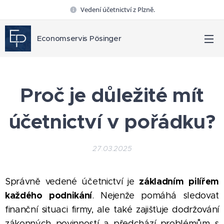
Vedení účetnictví z Plzně.
Economservis Pösinger
Proč je důležité mít
účetnictví v pořádku?
27.03.2025
základním pilířem
Správně vedené účetnictví je
každého podnikání
. Nejenže pomáhá sledovat
finanční situaci firmy, ale také zajišťuje dodržování
zákonných povinností a předchází problémům s