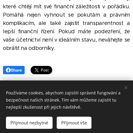
které chtějí mít své finanční záležitosti v pořádku.
Pomáhá nejen vyhnout se pokutám a právním
komplikacím, ale také zajistit transparentnost a
lepší finanční řízení. Pokud máte podezření, že
vaše účetnictví není v ideálním stavu, neváhejte se
obrátit na odborníky.
Share
Používáme cookies, abychom zajistili správné fungování a
bezpečnost našich stránek. Tím vám můžeme zajistit tu
Economservis Pösinger s.ro.
nejlepší zkušenost při jejich návštěvě.
CRM
Daňová přiznání 2025 - rezervace
Zásady
ochrany
osobních
údajů
Cookies
Přijmout nezbytné
Přijmout vše