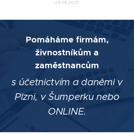
29.06.2025
Pomáháme firmám,
živnostníkům a
zaměstnancům
s účetnictvím a daněmi v
Plzni, v Šumperku nebo
ONLINE.