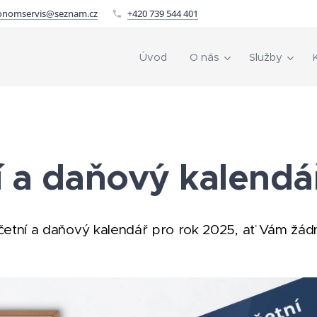
onomservis@seznam.cz
+420 739 544 401
Úvod
O nás
Služby
K
í a daňový kalendá
účetní a daňový kalendář pro rok 2025, ať Vám žád