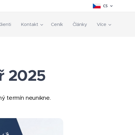
CS
lienti
Kontakt
Ceník
Články
Více
ř 2025
ný termín neunikne.