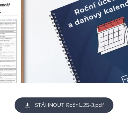
STÁHNOUT Roční...25-3.pdf