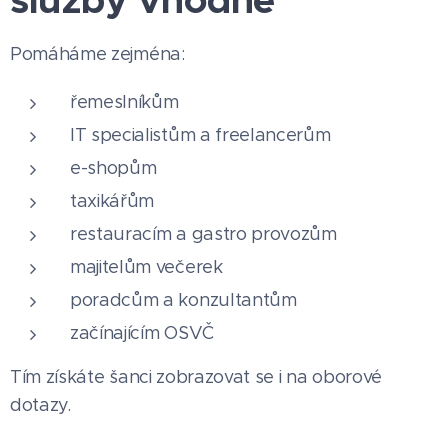
služby vhodné
Pomáháme zejména:
řemeslníkům
IT specialistům a freelancerům
e-shopům
taxikářům
restauracím a gastro provozům
majitelům večerek
poradcům a konzultantům
začínajícím OSVČ
Tím získáte šanci zobrazovat se i na oborové
dotazy.